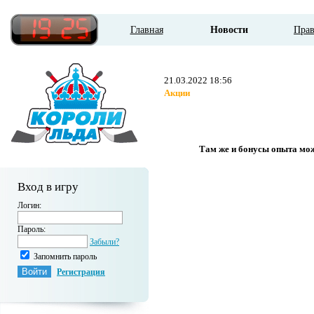
Главная
Новости
Пра
21.03.2022 18:56
Акции
Там же и бонусы опыта мож
Вход в игру
Логин:
Пароль:
Забыли?
Запомнить пароль
Регистрация