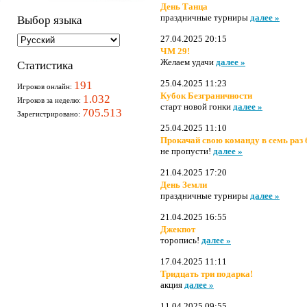
День Танца
праздничные турниры
далее »
Выбор языка
27.04.2025 20:15
ЧМ 29!
Желаем удачи
далее »
Статистика
25.04.2025 11:23
191
Игроков онлайн:
Кубок Безграничности
1.032
Игроков за неделю:
старт новой гонки
далее »
705.513
Зарегистрировано:
25.04.2025 11:10
Прокачай свою команду в семь раз 
не пропусти!
далее »
21.04.2025 17:20
День Земли
праздничные турниры
далее »
21.04.2025 16:55
Джекпот
торопись!
далее »
17.04.2025 11:11
Тридцать три подарка!
акция
далее »
11.04.2025 09:55