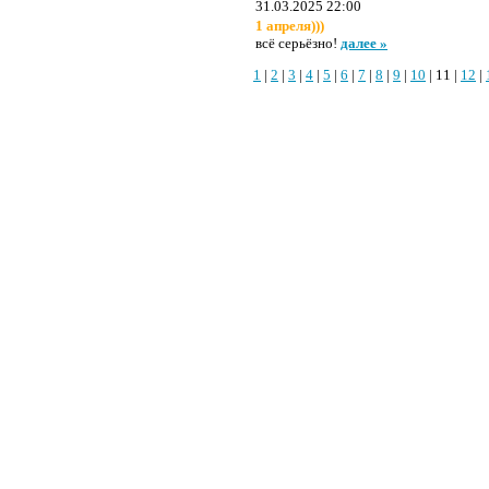
31.03.2025 22:00
1 апреля)))
всё серьёзно!
далее »
1
|
2
|
3
|
4
|
5
|
6
|
7
|
8
|
9
|
10
| 11 |
12
|