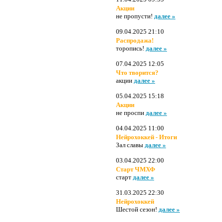
Акции
не пропусти!
далее »
09.04.2025 21:10
Распродажа!
торопись!
далее »
07.04.2025 12:05
Что творится?
акции
далее »
05.04.2025 15:18
Акции
не проспи
далее »
04.04.2025 11:00
Нейрохоккей - Итоги
Зал славы
далее »
03.04.2025 22:00
Старт ЧМХФ
старт
далее »
31.03.2025 22:30
Нейрохоккей
Шестой сезон!
далее »