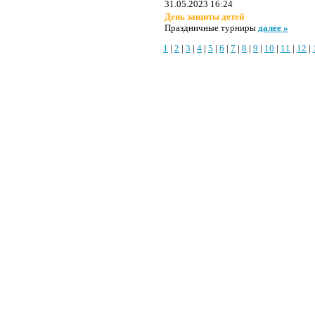
31.05.2023 16:24
День защиты детей
Праздничные турниры
далее »
1
|
2
|
3
|
4
|
5
|
6
|
7
|
8
|
9
|
10
|
11
|
12
|