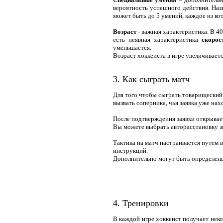
вероятность успешного действия. Назв
может быть до 5 умений, каждое из ко
Возраст
- важная характеристика. В 40
есть неявная характеристика
скорос
уменьшается.
Возраст
хоккеиста
в игре увеличиваетс
3. Как сыграть матч
Для того чтобы сыграть товарищеский 
вызвать соперника, чья заявка уже нах
После подтверждения заявки открывает
Вы можете выбрать
авторасстановку з
Тактика на матч настраивается путем 
инструкций.
Дополнительно могут быть определен
4. Тренировки
В каждой игре хоккеист получает неко