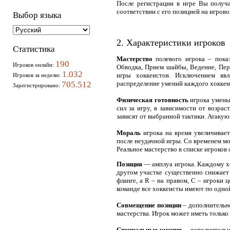
После регистрации в игре Вы получ
соответствии с его позицией на игров
Выбор языка
2. Характеристики игроков
Статистика
Мастерство
полевого игрока – показ
190
Игроков онлайн:
Обводка
, Прием
шайбы
,
Ведение
,
Пер
1.032
игры
хокке
истов. Исключением явл
Игроков за неделю:
705.512
распределение умений каждого
хоккеи
Зарегистрировано:
Физическая готовность
игрока уменьш
сил за игру, в зависимости от возрас
зависят от выбранной тактики. Атакую
Мораль
игрока на время увеличивает
после неудачной игры. Со временем мо
Реальное мастерство в списке игроков
Позиция
— амплуа игрока. Каждому хок
другом участке существенно снижает 
фланге, а R – на правом, C – игроки 
команде все
хоккеисты
имеют по одной
Совмещение позиции
– дополнительно
мастерства. Игрок может иметь только
Специальные умения
– дополнительн