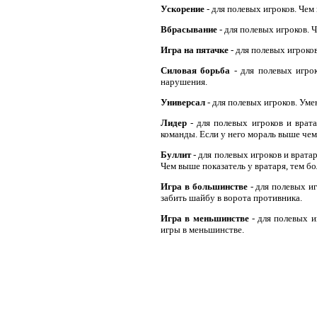
Ускорение
- для полевых игроков. Чем
Вбрасывание
- для полевых игроков.
Игра на пятачке
- для полевых игроко
Силовая борьба
- для полевых игро
нарушения.
Универсал
- для полевых игроков. Уме
Лидер
- для полевых игроков и врат
команды. Если у него мораль выше чем 
Буллит
- для полевых игроков и врат
Чем выше показатель у вратаря, тем б
Игра в большинстве
- для полевых и
забить шайбу в ворота противника.
Игра в меньшинстве
- для полевых и
игры в меньшинстве.