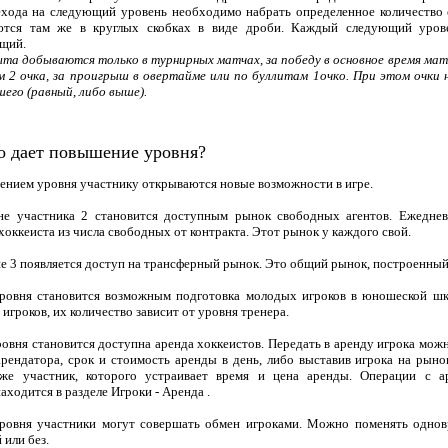
ехода на следующий уровень необходимо набрать определенное количество 
ются там же в круглых скобках в виде дроби. Каждый следующий урове
щий.
та добываются только в турнирных матчах, за победу в основное время матч
 2 очка, за проигрыш в овертайме или по буллитам 1очко. При этом очки 
его (равный, либо выше).
то дает повышение уровня?
нием уровня участнику открываются новые возможности в игре.
не участника 2 становится доступным рынок свободных агентов. Ежеднев
 хоккеиста из числа свободных от контракта. Этот рынок у каждого свой.
е 3 появляется доступ на трансферный рынок. Это общий рынок, построенный
уровня становится возможным подготовка молодых игроков в юношеской шко
игроков, их количество зависит от уровня тренера.
ровня становится доступна аренда хоккеистов. Передать в аренду игрока можн
рендатора, срок и стоимость аренды в день, либо выставив игрока на рын
же участник, которого устраивает время и цена аренды. Операции с а
аходится в разделе Игроки - Аренда .
уровня участники могут совершать обмен игроками. Можно поменять однов
 или без.