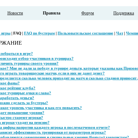
Новости
Правила
Форум
Поддержка
 игры
|
FAQ |
FAQ по бустерам
|
Пользовательское соглашение
|
Чат
|
Чемпи
РЖАНИЕ
азобраться в игре?
роисходит отбор участников в турнирах?
тличить турниры своего уровня?
акое? Мне не дали за победу в турнире деньги, которые указаны как Призов
его играть товарищеские матчи, если в них не дают денег?
пределяется сколько человек приходит на матч и сколько стадион приносит 
такое фаны?
акое рейтинг клуба?
акое турнирые очки и слава?
заработать деньги?
можно сделать за бустеры?
такое уровень участника и как его повысить?
 дает повышение уровня?
быстро стареют игроки?
а игроки уходят на пенсию?
за цифры напротив каждого игрока в послематчевом отчете?
зависит эффективность тренировки от параметров игрока?
 добавляются совмещения и специальные умения (бонусы) хоккеистам?