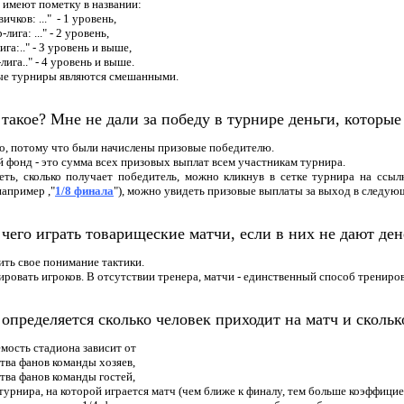
имеют пометку в названии:
ичков: ..." - 1 уровень,
лига: ..." - 2 уровень,
га:.." - З уровень и выше,
лига.." - 4 уровень и выше.
ые турниры являются смешанными.
 такое? Мне не дали за победу в турнире деньги, которы
о, потому что были начислены призовые победителю.
 фонд - это сумма всех призовых выплат всем участникам турнира.
ть, сколько получает победитель, можно кликнув в сетке турнира на ссыл
например ,"
1/8 финала
"), можно увидеть призовые выплаты за выход в следу
 чего играть товарищеские матчи, если в них не дают ден
ить свое понимание тактики.
ировать игроков. В отсутствии тренера, матчи - единственный способ трениро
 определяется сколько человек приходит на матч и сколь
мость стадиона зависит от
ства фанов команды хозяев,
ства фанов команды гостей,
 турнира, на которой играется матч (чем ближе к финалу, тем больше коэффици