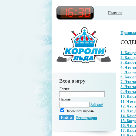
Главная
Правила
СОДЕ
1. Как р
2. Как п
3. Как о
4. Что т
5. Для ч
6. Как о
Вход в игру
7. Что 
8. Что т
Логин:
9. Что т
10. Как 
Пароль:
11. Что 
Забыли?
12. Что 
13. Что
Запомнить пароль
14. Как 
Регистрация
15. Когд
16. Что 
17. Как 
18. Как