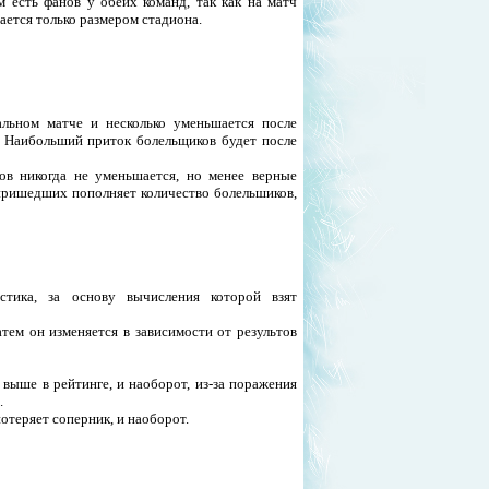
 есть фанов у обеих команд, так как на матч
ается только размером стадиона.
льном матче и несколько уменьшается после
. Наибольший приток болельщиков будет после
ов никогда не уменьшается, но менее верные
 пришедших пополняет количество болельшиков,
стика, за основу вычисления которой взят
тем он изменяется в зависимости от результов
выше в рейтинге, и наоборот, из-за поражения
.
потеряет соперник, и наоборот.