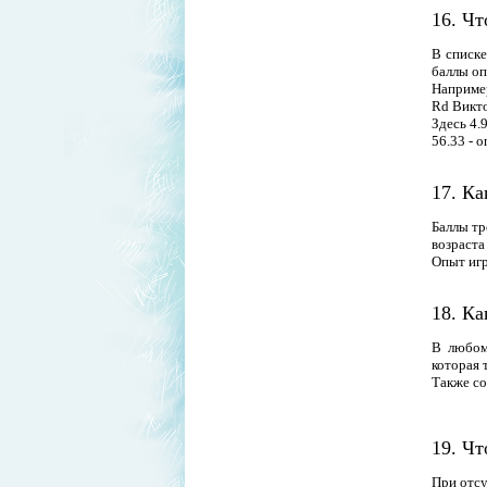
16. Чт
В списке
баллы оп
Наприме
Rd Викто
Здесь 4.
56.33 - 
17. Ка
Баллы тр
возраста
Опыт игр
18. К
В любом
которая 
Также со
19. Чт
При отсу