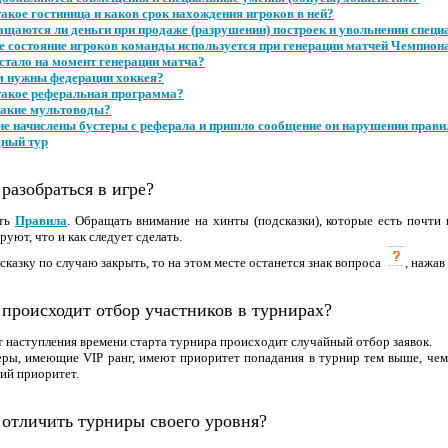
такое гостиница и каков срок нахождения игроков в ней?
ращаются ли деньги при продаже (разрушении) построек и увольнении специ
е состояние игроков команды используется при генерации матчей Чемпионат
 стало на момент генерации матча?
ем нужны федерации хоккея?
 такое реферальная программа?
 такие мультоводы?
 не начислены бустеры с реферала и пришло сообщение он нарушении прав
дный тур
 разобраться в игре?
ать
Правила
. Обращать внимание на хинты (подсказки), которые есть почти 
уют, что и как следует сделать.
сказку по случаю закрыть, то на этом месте останется знак вопроса
, нажав
 происходит отбор участников в турнирах?
 наступления времени старта турнира происходит случайный отбор заявок.
ы, имеющие VIP ранг, имеют приоритет попадания в турнир тем выше, чем 
ий приоритет.
 отличить турниры своего уровня?