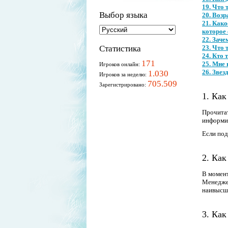
19. Что 
Выбор языка
20. Воз
21. Како
которое
22. Зач
Статистика
23. Что
24. Кто
171
25. Мне
Игроков онлайн:
26. Звез
1.030
Игроков за неделю:
705.509
Зарегистрировано:
1. Как
Прочит
информир
Если под
2. Как
В момент
Менеджер
наивысш
3. Как