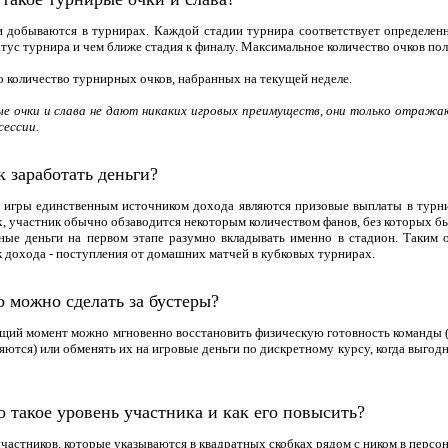
 добываются в турнирах. Каждой стадии турнира соответствует определенн
тус турнира и чем ближе стадия к финалу. Максимальное количество очков по
о количество турнирных очков, набранных на текущей неделе.
ые очки и слава не дают никаких игровых преимуществ, они только отраж
сессии.
к заработать деньги?
 игры единственным источником дохода являются призовые выплаты в турни
, участник обычно обзаводится некоторым количеством фанов, без которых б
ные деньги на первом этапе разумно вкладывать именно в стадион. Таким 
 дохода - поступления от домашних матчей в кубковых турнирах.
о можно сделать за бустеры?
щий момент можно мгновенно восстановить физическую готовность команды (
яются) или обменять их на игровые деньги по дискретному курсу, когда выгод
о такое уровень участника и как его повысить?
частников, которые указываются в квадратных скобках рядом с ником в персон