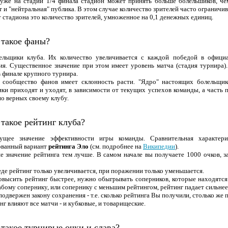
уже на стадии 1/4 финала стадион может принять больше болельшиков, чем
 и "нейтральная" публика. В этом случае количество зрителей часто ограничив
 стадиона это количество зрителей, умноженное на 0,1 денежных единиц.
 такое фаны?
ельщики клуба. Их количество увеличивается с каждой победой в официа
я. Существенное значение при этом имеет уровень матча (стадия турнира)
 финале крупного турнира.
 сообщество фанов имеет склонность расти. "Ядро" настоящих болельщик
ки приходят и уходят, в зависимости от текущих успехов команды, а часть
о верных своему клубу.
 такое рейтинг клуба?
ущее значение эффективности игры команды. Сравнительная характери
ованный вариант
рейтинга Эло
(см. подробнее на
Википедии
).
 значение рейтинга тем лучше. В самом начале вы получаете 1000 очков, за
де рейтинг только увеличивается, при поражении только уменьшается.
высить рейтинг быстрее, нужно обыгрывать соперников, которые находятся 
абому сопернику, или сопернику с меньшим рейтингом, рейтинг падает сильнее
подвержен закону сохранения - т.е. сколько рейтинга Вы получили, столько же 
нг влияют все матчи - и кубковые, и товарищеские.
 такое турнирые очки и слава?